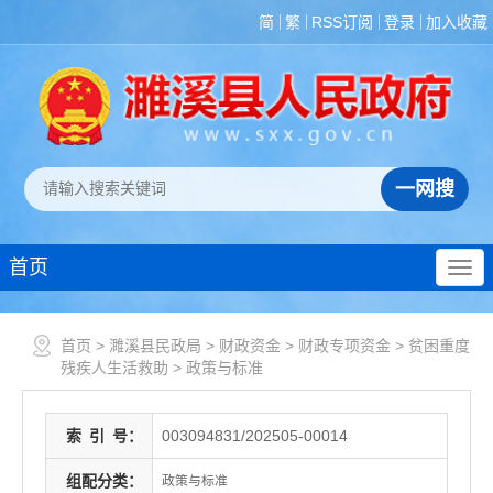
简
繁
RSS订阅
登录
加入收藏
首页
首页
>
濉溪县民政局
>
财政资金
>
财政专项资金
>
贫困重度
残疾人生活救助
>
政策与标准
索
引
号：
003094831/202505-00014
组配分类：
政策与标准