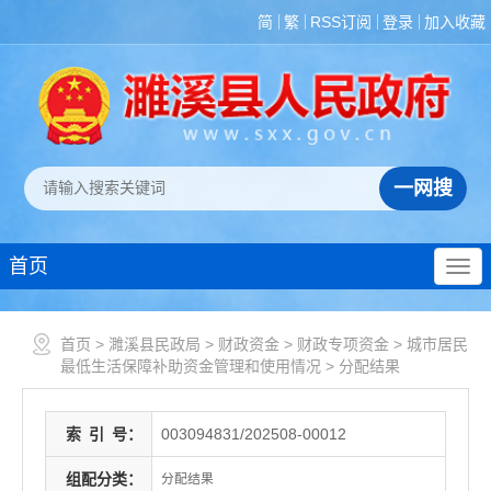
简
繁
RSS订阅
登录
加入收藏
首页
首页
>
濉溪县民政局
>
财政资金
>
财政专项资金
>
城市居民
最低生活保障补助资金管理和使用情况
>
分配结果
索
引
号：
003094831/202508-00012
组配分类：
分配结果