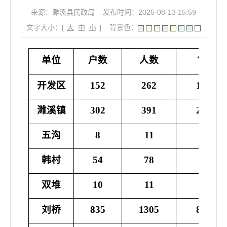
来源：濉溪县民政局
发布时间：2025-08-13 15:59
文字大小：[
大
中
小
]
背景色：
月享受
单位
户数
人数
金额
开发区
152
262
173844
濉溪镇
302
391
279289
五沟
8
11
8230
韩村
54
78
57446
双堆
10
11
6928
刘桥
835
1305
849361