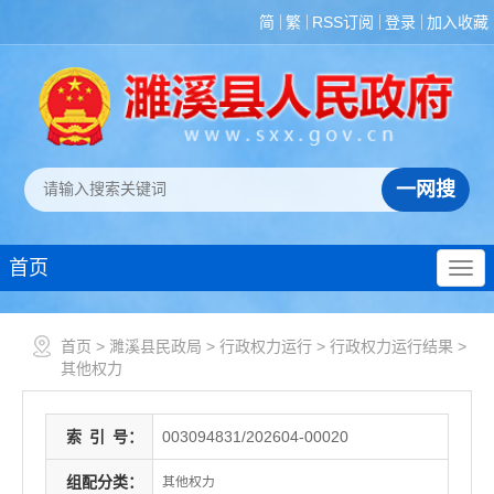
简
繁
RSS订阅
登录
加入收藏
首页
首页
>
濉溪县民政局
>
行政权力运行
>
行政权力运行结果
>
其他权力
索
引
号：
003094831/202604-00020
组配分类：
其他权力