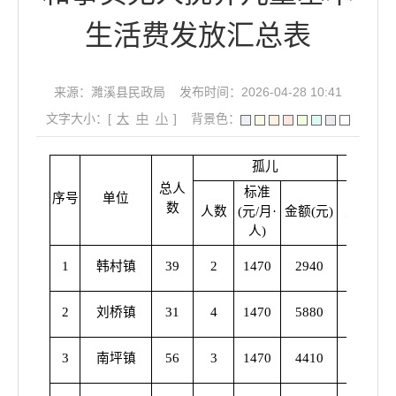
生活费发放汇总表
来源：濉溪县民政局
发布时间：2026-04-28 10:41
文字大小：[
大
中
小
]
背景色：
孤儿
事实无
总人
标准
序号
单位
数
人数
(元/月·
金额(元)
人数
(
人)
1
韩村镇
39
2
1470
2940
37
1
2
刘桥镇
31
4
1470
5880
27
1
3
南坪镇
56
3
1470
4410
53
1