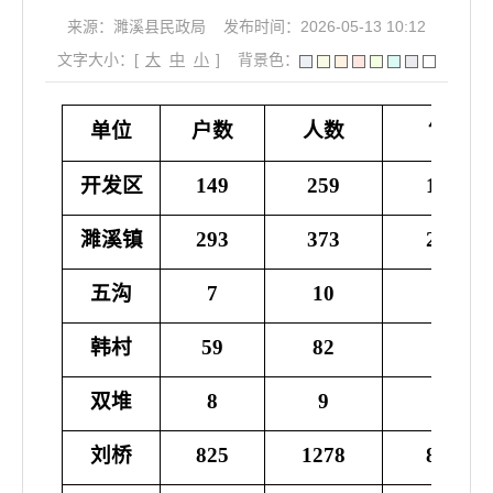
来源：濉溪县民政局
发布时间：2026-05-13 10:12
文字大小：[
大
中
小
]
背景色：
月享受
单位
户数
人数
金额
开发区
149
259
189662
濉溪镇
293
373
276356
五沟
7
10
7628
韩村
59
82
60515
双堆
8
9
5724
刘桥
825
1278
831398