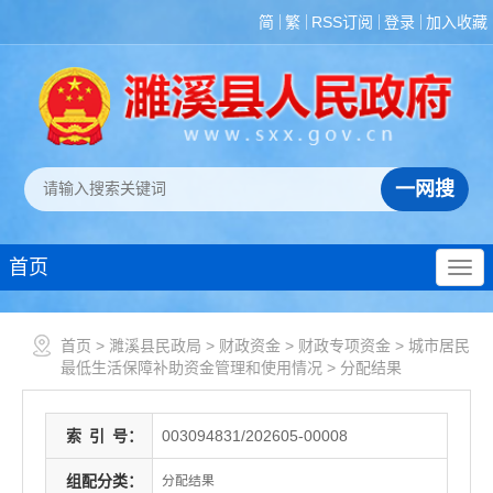
简
繁
RSS订阅
登录
加入收藏
首页
首页
>
濉溪县民政局
>
财政资金
>
财政专项资金
>
城市居民
最低生活保障补助资金管理和使用情况
>
分配结果
索
引
号：
003094831/202605-00008
组配分类：
分配结果