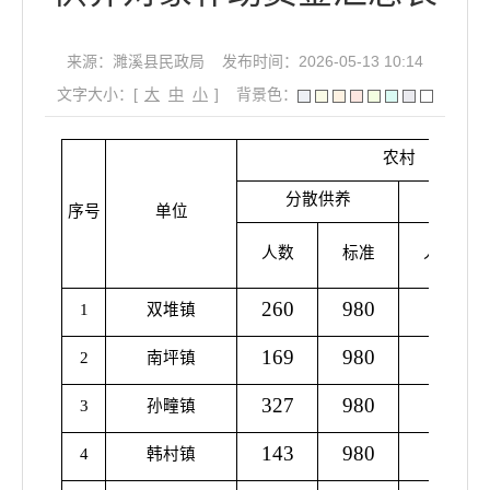
来源：濉溪县民政局
发布时间：2026-05-13 10:14
文字大小：[
大
中
小
]
背景色：
农村
分散供养
集中
序号
单位
人数
标准
人数
260
980
28
1
双堆镇
169
980
24
2
南坪镇
327
980
17
3
孙疃镇
143
980
33
4
韩村镇