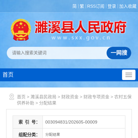
简
繁
RSS订阅
登录
加入收藏
首页
首页
>
濉溪县民政局
>
财政资金
>
财政专项资金
>
农村五保
供养补助
>
分配结果
索
引
号：
003094831/202605-00009
组配分类：
分配结果