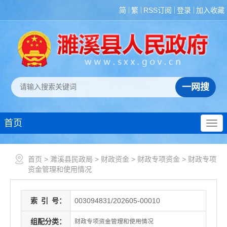
简
繁
RSS订阅
登录
加入收藏
首页
首页
>
濉溪县民政局
>
财政资金
>
财政专项资金
>
财政专项
资金管理和使用情况
索
引
号：
003094831/202605-00010
组配分类：
财政专项资金管理和使用情况