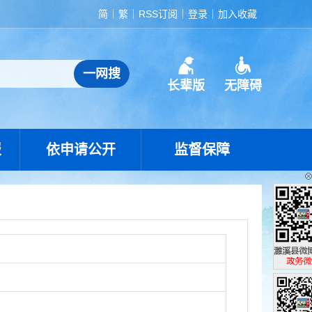
简
繁
RSS订阅
登录
加入收藏
长辈版
无障碍
报
依申请公开
监督保障
濉溪县政
政务微博