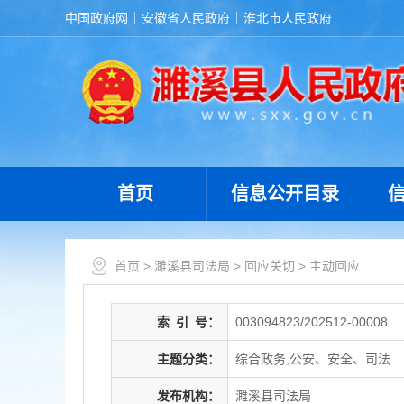
中国政府网
安徽省人民政府
淮北市人民政府
首页
信息公开目录
首页
>
濉溪县司法局
>
回应关切
>
主动回应
索
引
号：
003094823/202512-00008
主题分类：
综合政务,公安、安全、司法
发布机构：
濉溪县司法局