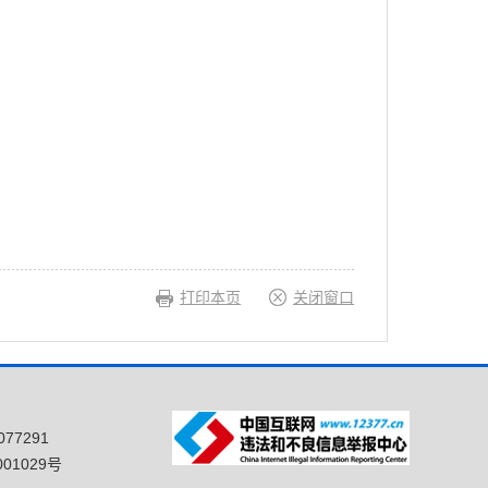
打印本页
关闭窗口
77291
01029号