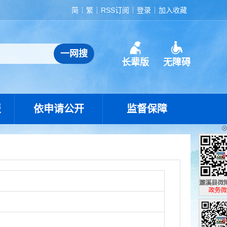
简
繁
RSS订阅
登录
加入收藏
长辈版
无障碍
报
依申请公开
监督保障
濉溪县政
政务微博