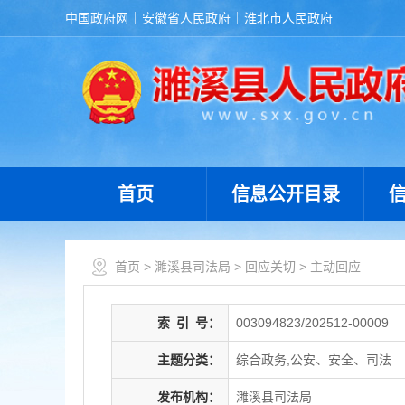
中国政府网
安徽省人民政府
淮北市人民政府
首页
信息公开目录
首页
>
濉溪县司法局
>
回应关切
>
主动回应
索
引
号：
003094823/202512-00009
主题分类：
综合政务,公安、安全、司法
发布机构：
濉溪县司法局