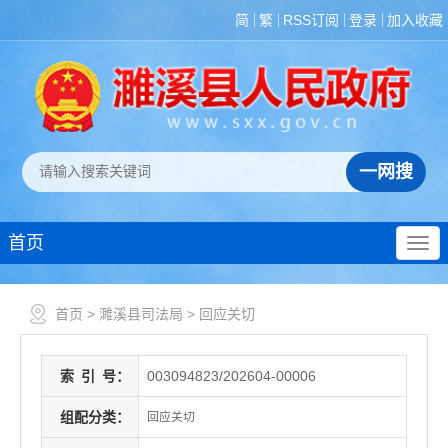
简
繁
RSS订阅
登录
加入收藏
首页
首页
>
濉溪县司法局
>
回应关切
索
引
号：
003094823/202604-00006
组配分类：
回应关切