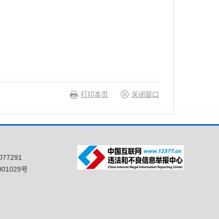
打印本页
关闭窗口
77291
01029号