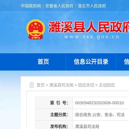
中国政府网
安徽省人民政府
淮北市人民政府
首页
信息公开目录
首页
>
濉溪县司法局
>
回应关切
>
主动回应
索
引
号：
003094823/202606-00010
主题分类：
综合政务,公安、安全、司法
发布机构：
濉溪县司法局