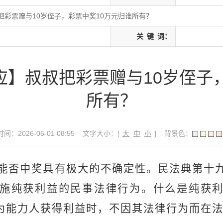
彩票赠与10岁侄子，彩票中奖10万元归谁所有？
关
键
词：
】叔叔把彩票赠与10岁侄子
所有？
间：2026-06-01 08:55
文字大小：[
大
中
小
]
背景色：
能否中奖具有极大的不确定性。民法典第十
施纯获利益的民事法律行为。什么是纯获
为能力人获得利益时，不因其法律行为而在