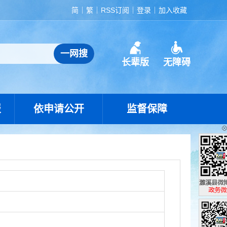
简
繁
RSS订阅
登录
加入收藏
长辈版
无障碍
报
依申请公开
监督保障
濉溪县政
政务微博