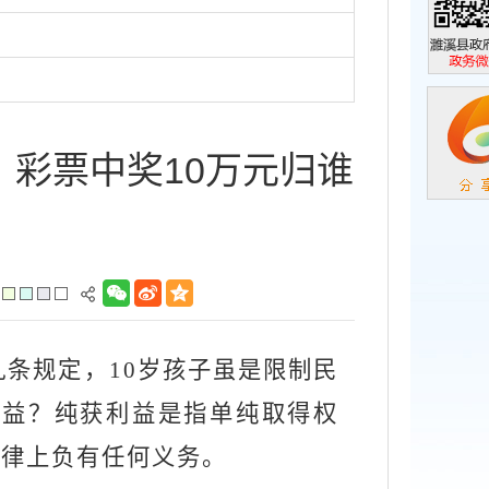
濉溪县政
政务微信
，彩票中奖10万元归谁
九条规定，
10岁孩子虽是限制民
利益？纯获利益是指单纯取得权
法律上负有任何义务。