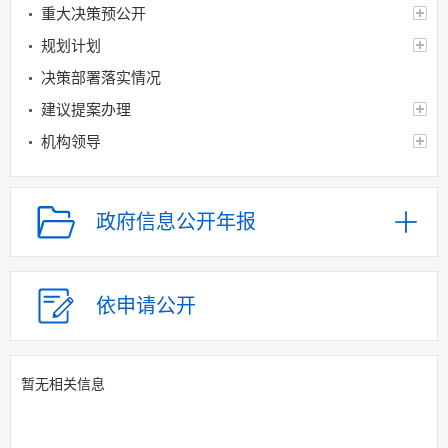
重大决策预公开
规划计划
决策部署落实情况
建议提案办理
机构领导
机构设置
人事信息
政府信息公开年报
财政资金
应急管理
乡村振兴（精准脱贫）
依申请公开
权责清单和动态调
整情况
暂无相关信息
公共服务和中介服务
行政权力运行