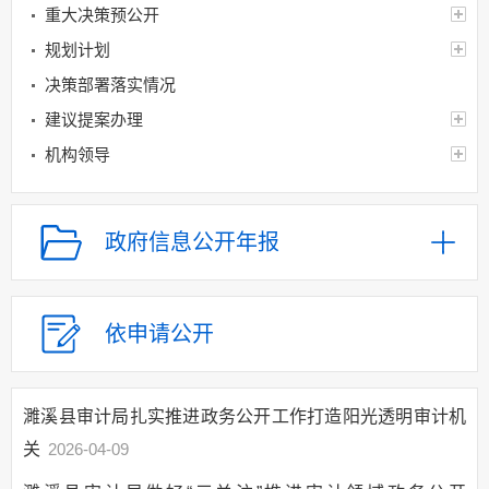
重大决策预公开
规划计划
决策部署落实情况
建议提案办理
机构领导
机构设置
人事信息
政府信息公开年报
财政资金
应急管理
乡村振兴（精准脱贫）
依申请公开
权责清单和动态调
整情况
濉溪县审计局扎实推进政务公开工作打造阳光透明审计机
公共服务和中介服务
关
2026-04-09
行政权力运行