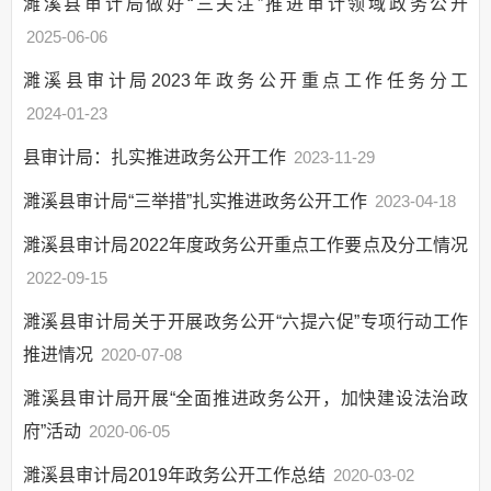
濉溪县审计局做好“三关注”推进审计领域政务公开
网上政务服务
2025-06-06
招标采购
新闻发布
濉溪县审计局2023年政务公开重点工作任务分工
上级政策解读
2024-01-23
本级政策解读
县审计局：扎实推进政务公开工作
2023-11-29
回应关切
濉溪县审计局“三举措”扎实推进政务公开工作
2023-04-18
监督保障
濉溪县审计局2022年度政务公开重点工作要点及分工情况
公开制度
2022-09-15
专项工作
工作推进
濉溪县审计局关于开展政务公开“六提六促”专项行动工作
审计公开
推进情况
2020-07-08
濉溪县审计局开展“全面推进政务公开，加快建设法治政
府”活动
2020-06-05
濉溪县审计局2019年政务公开工作总结
2020-03-02