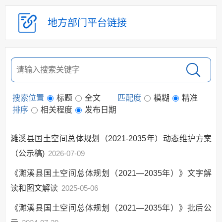
分解、执行及落实情况
地方部门
平台链接
督查督办及问责情况
重大决策跟踪反馈
和执行效果评估
审计公开
经济和社会发展统
计信息
搜索位置
标题
全文
匹配度
模糊
精准
建议提案办理
排序
相关程度
发布日期
政府领导
濉溪县国土空间总体规划（2021-2035年）动态维护方案
政府机构
（公示稿)
2026-07-09
人事信息
财政资金
《濉溪县国土空间总体规划（2021—2035年）》文字解
读和图文解读
应急管理
2025-05-06
权责清单和动态调
《濉溪县国土空间总体规划（2021—2035年）》批后公
整情况