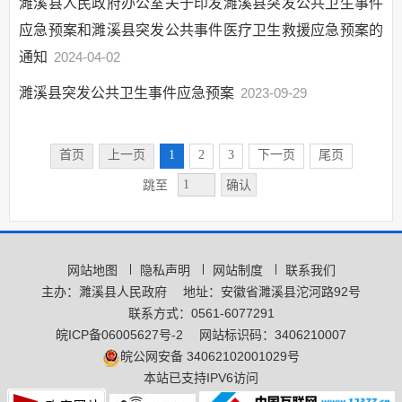
濉溪县人民政府办公室关于印发濉溪县突发公共卫生事件
社会保险
应急预案和濉溪县突发公共事件医疗卫生救援应急预案的
生态环境
通知
2024-04-02
国有土地上房屋征收
濉溪县突发公共卫生事件应急预案
2023-09-29
保障性住房
农村危房改造
首页
上一页
1
2
3
下一页
尾页
城市综合执法
确认
跳至
市政服务
涉农补贴
公共文化服务
网站地图
隐私声明
网站制度
联系我们
医疗卫生
主办：濉溪县人民政府
地址：安徽省濉溪县沱河路92号
安全生产
联系方式：0561-6077291
救灾
皖ICP备06005627号-2
网站标识码：3406210007
皖公网安备 34062102001029号
食品药品监管
本站已支持IPV6访问
乡村振兴有效衔接领域