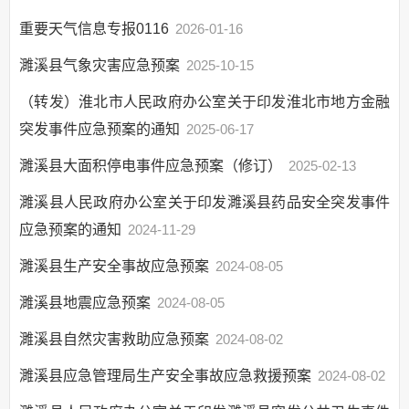
政府集中采购
重要天气信息专报0116
2026-01-16
行政权力运行
濉溪县气象灾害应急预案
2025-10-15
行政事业性收费
（转发）淮北市人民政府办公室关于印发淮北市地方金融
三大攻坚战
突发事件应急预案的通知
2025-06-17
“放管服”改革
濉溪县大面积停电事件应急预案（修订）
重大建设项目
2025-02-13
公共资源交易
濉溪县人民政府办公室关于印发濉溪县药品安全突发事件
义务教育
应急预案的通知
2024-11-29
户籍管理
濉溪县生产安全事故应急预案
2024-08-05
社会救助
濉溪县地震应急预案
2024-08-05
养老服务
濉溪县自然灾害救助应急预案
2024-08-02
公共法律服务
财政预决算
濉溪县应急管理局生产安全事故应急救援预案
2024-08-02
就业创业