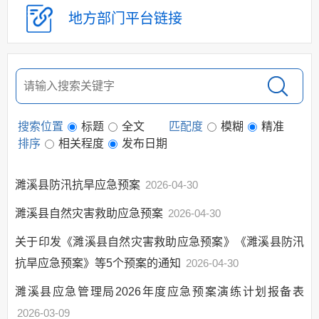
地方部门
平台链接
建议提案办理
政府领导
政府机构
人事信息
财政资金
搜索位置
标题
全文
匹配度
模糊
精准
应急管理
排序
相关程度
发布日期
应急预案
预警信息
濉溪县防汛抗旱应急预案
2026-04-30
应对情况
濉溪县自然灾害救助应急预案
2026-04-30
权责清单和动态调
整情况
关于印发《濉溪县自然灾害救助应急预案》《濉溪县防汛
公共服务和中介服
抗旱应急预案》等5个预案的通知
2026-04-30
务清单
濉溪县应急管理局2026年度应急预案演练计划报备表
涉企收费和市场准
入负面清单
2026-03-09