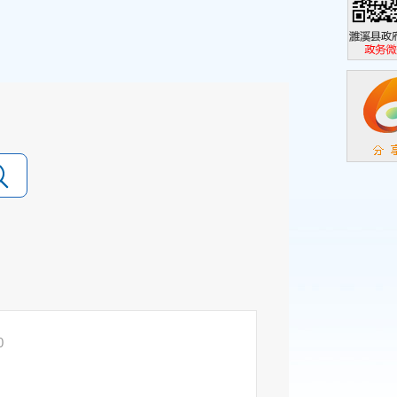
濉溪县政
政务微信
0