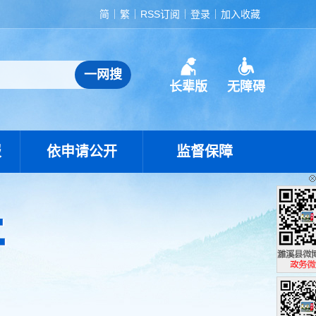
简
繁
RSS订阅
登录
加入收藏
长辈版
无障碍
报
依申请公开
监督保障
濉溪县政
政务微博