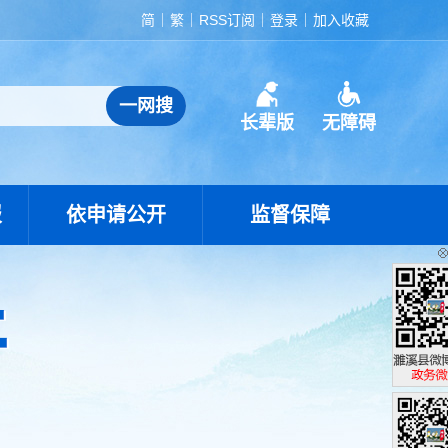
简
繁
RSS订阅
登录
加入收藏
长辈版
无障碍
报
依申请公开
监督保障
濉溪县政
政务微博