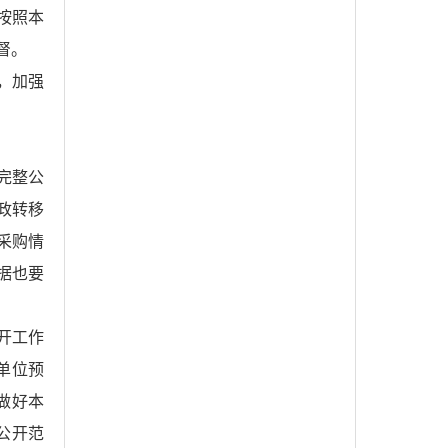
按照本
督。
，加强
完整公
政转移
采购情
据也要
开工作
单位预
做好本
公开范