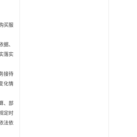
购买服
依据、
实落实
公务接待
变化情
算、部
规定时
依法依