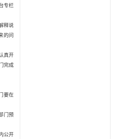
台专栏
解释说
来的问
认真开
门完成
门要在
部门预
内公开