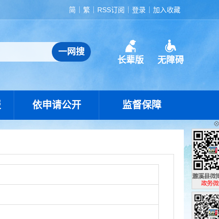
简
繁
RSS订阅
登录
加入收藏
长辈版
无障碍
报
依申请公开
监督保障
濉溪县政
政务微博