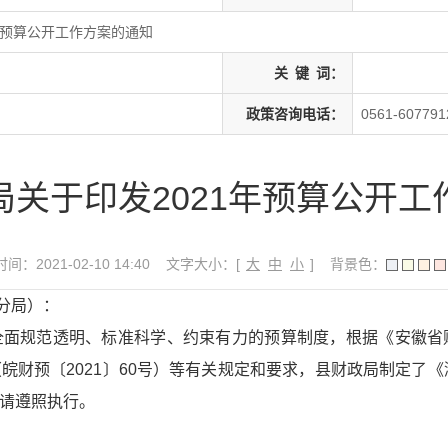
年预算公开工作方案的通知
关
键
词：
政策咨询电话：
0561-607791
局关于印发2021年预算公开工
间：2021-02-10 14:40
文字大小：[
大
中
小
]
背景色：
分局）：
全全面规范透明、标准科学、约束有力的预算制度，根据《安徽省
（皖财预〔2021〕60号）等有关规定和要求，县财政局制定了《
，请遵照执行。