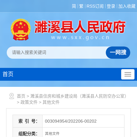
简
繁
RSS订阅
登录
加入收藏
首页
首页
>
濉溪县住房和城乡建设局（濉溪县人民防空办公室）
>
政策文件
>
其他文件
索
引
号：
003094954/202206-00202
组配分类：
其他文件