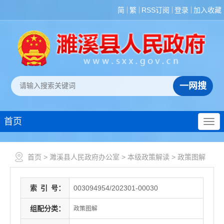
简
繁
RSS订阅
登录
加入收藏
首页
首页
>
濉溪县人民政府办公室
>
本级政策解读
>
政策图解
索
引
号：
003094954/202301-00030
组配分类：
政策图解