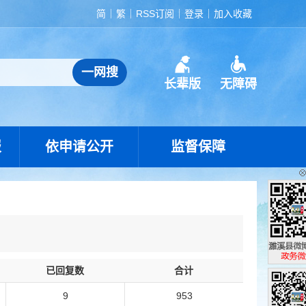
简
繁
RSS订阅
登录
加入收藏
长辈版
无障碍
报
依申请公开
监督保障
已回复数
合计
濉溪县政
政务微博
9
953