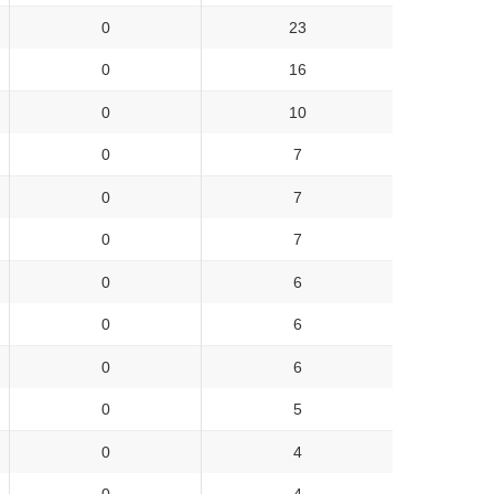
0
23
0
16
0
10
0
7
0
7
0
7
0
6
0
6
0
6
0
5
0
4