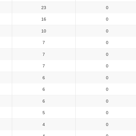
23
0
16
0
10
0
7
0
7
0
7
0
6
0
6
0
6
0
5
0
4
0