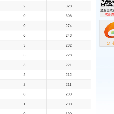
2
328
0
308
濉溪县政
政务微信
0
274
0
243
3
232
5
228
3
221
2
212
2
211
0
203
1
200
0
190