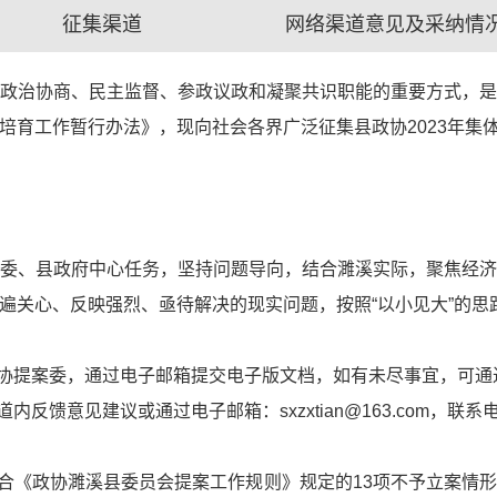
征集渠道
网络渠道意见及采纳情
政治协商、民主监督、参政议政和凝聚共识职能的重要方式，
培育工作暂行办法》，现向社会各界广泛征集县政协2023年集
委、县政府中心任务，坚持问题导向，结合濉溪实际，聚焦经
关心、反映强烈、亟待解决的现实问题，按照“以小见大”的思路，
政协提案委，通过电子邮箱提交电子版文档，如有未尽事宜，可通
馈意见建议或通过电子邮箱：sxzxtian@163.com，联系电话：
符合《政协濉溪县委员会提案工作规则》规定的13项不予立案情