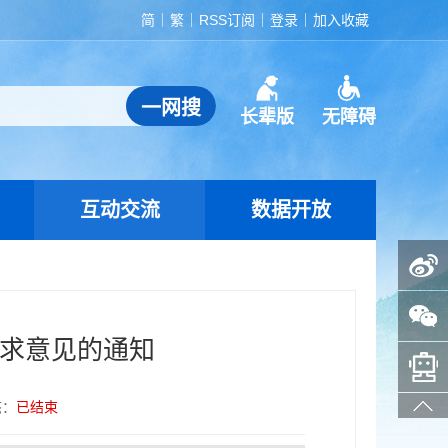
简
繁
RSS订阅
登录
加入收藏
长辈版
无障碍
互动交流
数据开放
政务微博
政务微信
征求意见的通知
智能问答助手
态：
已结束