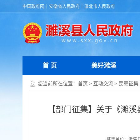
中国政府网
安徽省人民政府
淮北市人民政府
首 页
美好濉溪
您当前所在位置：
首页
>
互动交流
>
民意征集
【部门征集】关于《濉溪
征集单位：濉溪