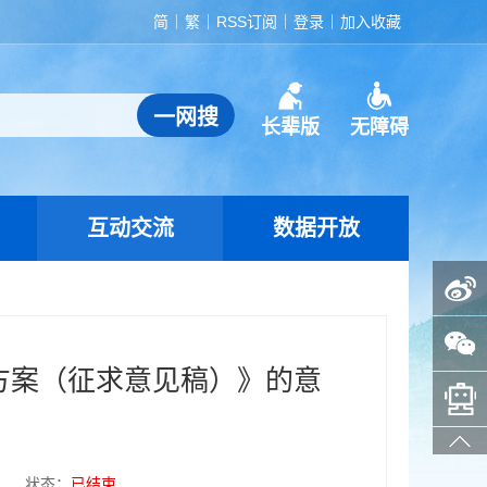
简
繁
RSS订阅
登录
加入收藏
长辈版
无障碍
互动交流
数据开放
政务微博
政务微信
方案（征求意见稿）》的意
智能问答助手
状态：
已结束