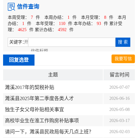
信件查询
本周受理：
7
件
本周办结：
1
件
本月受理：
8
件
本月
办结：
1
件
本年受理：
110
件 本年办结：
93
件 累计受
理：
4625
件 累计办结：
4592
件
关键字：
—
我要写信
回复选登
主题
留言时间
受理单位
办理状态
濉溪2017年的契税补贴
2026-07-07
濉溪县2025年第二季度各类人才
濉溪县住房和城乡建设局（濉溪县人民防空办公室）
已办结
2026-06-16
独生子女父母补贴相关事宜
濉溪县人力资源和社会保障局
已办结
2026-05-08
高校毕业生在淮工作购房补贴事项
濉溪县卫生健康委员会
已办结
2026-03-17
请问一下，濉溪县民政局每天几点上班？
濉溪县住房和城乡建设局（濉溪县人民防空办公室）
已办结
2026-02-03