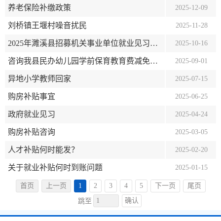
养老保险补缴政策
濉溪县人民政府
已办结
2025-12-09
刘桥镇王堰村噪音扰民
濉溪县人力资源和社会保障局
已办结
2025-11-28
2025年濉溪县招募机关事业单位就业见习人员补贴什么时候发放
刘桥镇
已办结
2025-10-16
咨询我县民办幼儿园学前保育教育费减免政策有没有实行
濉溪县人力资源和社会保障局
已办结
2025-09-01
异地小学教师回家
濉溪县教育局
已办结
2025-07-15
购房补贴事宜
濉溪县人力资源和社会保障局
已办结
2025-06-25
政府就业见习
濉溪县住房和城乡建设局（濉溪县人民防空办公室）
已办结
2025-04-24
购房补贴咨询
濉溪县人力资源和社会保障局
已办结
2025-03-05
人才补贴何时能发？
濉溪县住房和城乡建设局（濉溪县人民防空办公室）
已办结
2025-02-20
关于就业补贴何时到账问题
濉溪县人力资源和社会保障局
已办结
2025-01-15
濉溪县人力资源和社会保障局
已办结
首页
上一页
1
2
3
4
5
下一页
尾页
确认
跳至