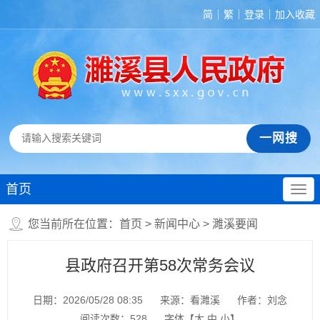
简
繁
登录
加入收藏
首页
您当前所在位置：
首页
>
新闻中心
>
濉溪要闻
县政府召开第58次常务会议
日期：2026/05/28 08:35
来源：看濉溪
作者：刘念
阅读次数：
528
字体【
大
中
小
】