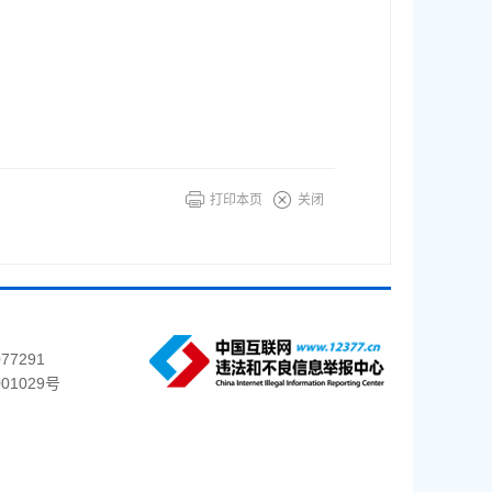
打印本页
关闭
77291
01029号