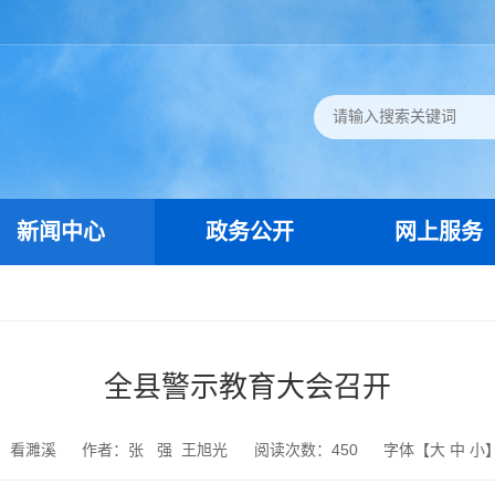
新闻中心
政务公开
网上服务
全县警示教育大会召开
：看濉溪
作者：张 强 王旭光
阅读次数：
450
字体【
大
中
小