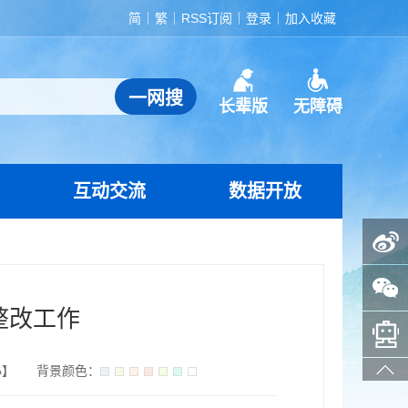
简
繁
RSS订阅
登录
加入收藏
长辈版
无障碍
互动交流
数据开放
政务微博
政务微信
整改工作
智能问答助手
小
】
背景颜色：