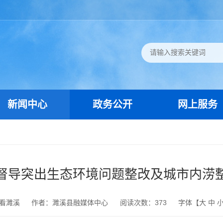
新闻中心
政务公开
网上服务
督导突出生态环境问题整改及城市内涝
看濉溪
作者：濉溪县融媒体中心
阅读次数：
373
字体【
大
中