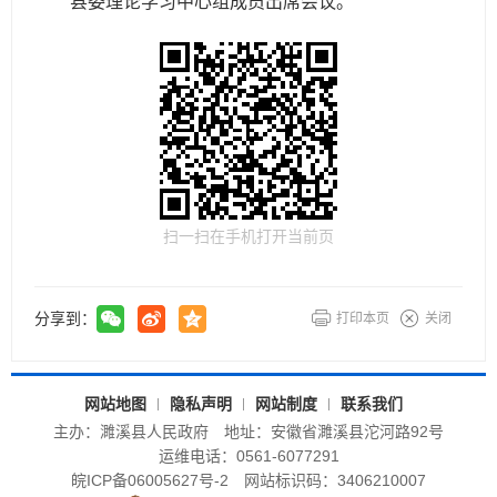
县委理论学习中心组成员出席会议。
扫一扫在手机打开当前页
分享到：
打印本页
关闭
网站地图
隐私声明
网站制度
联系我们
主办：濉溪县人民政府
地址：安徽省濉溪县沱河路92号
运维电话：0561-6077291
皖ICP备06005627号-2
网站标识码：3406210007