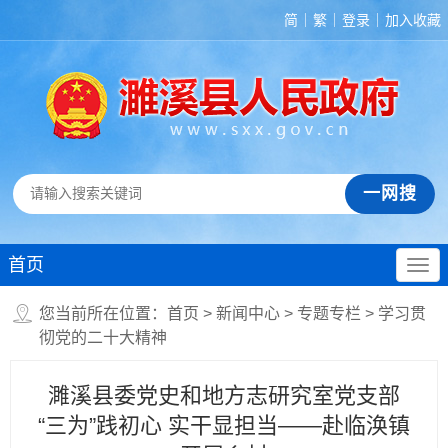
简
繁
登录
加入收藏
首页
您当前所在位置：
首页
>
新闻中心
>
专题专栏
>
学习贯
彻党的二十大精神
濉溪县委党史和地方志研究室党支部
“三为”践初心 实干显担当——赴临涣镇