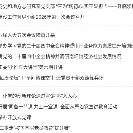
党史和地方志研究室党支部 “三为”践初心 实干显担当——赴临
建设工作领导小组2026年第一次会议召开
八届人大五次会议隆重开幕
举办学习党的二十届四中全会精神暨审计业务能力素质提升培训
讲党的二十届四中全会精神并调研南坪镇经济社会发展情况
工委“小推车大讲堂”第六期开讲
“每周论坛”＋“早间微课堂”打造党员干部双链练兵场
：让党的创新理论通过宣讲“声”入人心
开展“同备一节课 共上一堂课” 全面从严治党宣讲教育活动
举办开放式党课
三步走”按下基层党员教育“提升键”