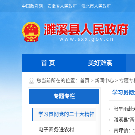
中国政府网
安徽省人民政府
淮北市人民政府
首 页
美好濉溪
您当前所在的位置：
首页
>
新闻中心
>
专题专
学习贯彻
专题专栏
张旱雨赴
学习贯彻党的二十大精神
濉溪县“
电子商务进农村
南坪镇：