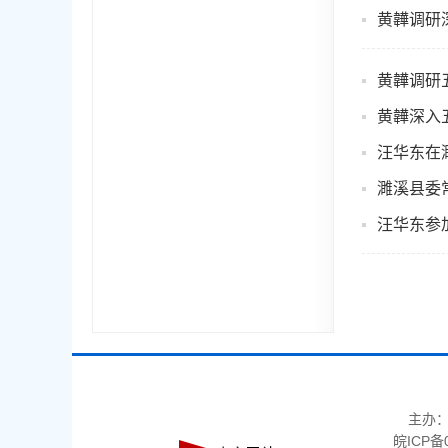
黄韡调研
黄韡调研
黄韡深入
汪华东在
濉溪县委
汪华东参
主办
皖ICP备0