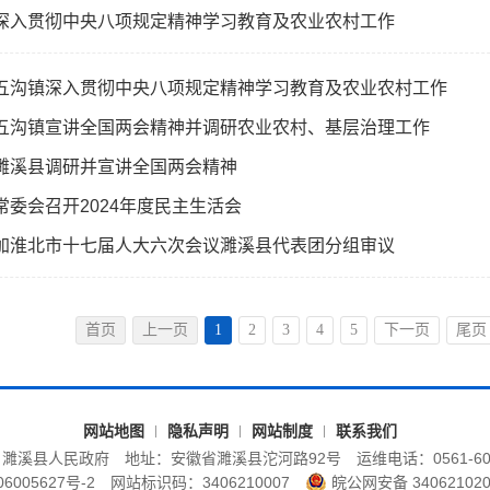
深入贯彻中央八项规定精神学习教育及农业农村工作
五沟镇深入贯彻中央八项规定精神学习教育及农业农村工作
五沟镇宣讲全国两会精神并调研农业农村、基层治理工作
濉溪县调研并宣讲全国两会精神
常委会召开2024年度民主生活会
加淮北市十七届人大六次会议濉溪县代表团分组审议
首页
上一页
1
2
3
4
5
下一页
尾页
网站地图
隐私声明
网站制度
联系我们
：濉溪县人民政府
地址：安徽省濉溪县沱河路92号
运维电话：0561-60
6005627号-2
网站标识码：3406210007
皖公网安备 340621020