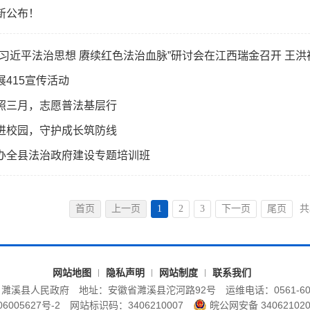
新公布！
彻习近平法治思想 赓续红色法治血脉”研讨会在江西瑞金召开 王洪
展415宣传活动
照三月，志愿普法基层行
进校园，守护成长筑防线
办全县法治政府建设专题培训班
首页
上一页
1
2
3
下一页
尾页
共
网站地图
隐私声明
网站制度
联系我们
：濉溪县人民政府
地址：安徽省濉溪县沱河路92号
运维电话：0561-60
6005627号-2
网站标识码：3406210007
皖公网安备 340621020