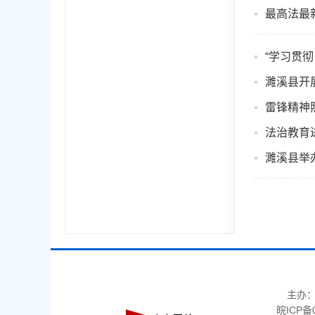
最高法最
“学习贯
濉溪县开
雷锋精神
法治教育
濉溪县举
主办
皖ICP备0