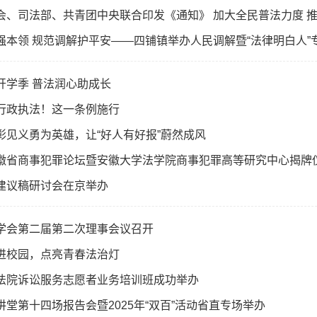
会、司法部、共青团中央联合印发《通知》 加大全民普法力度 
强本领 规范调解护平安——四铺镇举办人民调解暨“法律明白人”
开学季 普法润心助成长
行政执法！这一条例施行
彰见义勇为英雄，让“好人有好报”蔚然成风
徽省商事犯罪论坛暨安徽大学法学院商事犯罪高等研究中心揭牌
建议稿研讨会在京举办
学会第二届第二次理事会议召开
进校园，点亮青春法治灯
法院诉讼服务志愿者业务培训班成功举办
讲堂第十四场报告会暨2025年“双百”活动省直专场举办