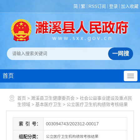
简
繁
RSS订阅
登录
加入收藏
首页
首页
>
濉溪县卫生健康委员会
>
社会公益事业建设及重点民
生领域
>
基本医疗卫生
>
公立医疗卫生机构绩效考核结果
索
引
号：
003094743/202312-00017
组配分类：
公立医疗卫生机构绩效考核结果