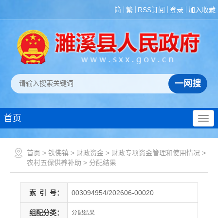
简
繁
RSS订阅
登录
加入收藏
首页
首页
>
铁佛镇
>
财政资金
>
财政专项资金管理和使用情况
>
农村五保供养补助
>
分配结果
索
引
号：
003094954/202606-00020
组配分类：
分配结果