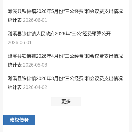
权责清单
濉溪县铁佛镇2026年5月份“三公经费”和会议费支出情况
公共服务清单和办
统计表
2026-06-01
理结果
权力运行结果
濉溪县铁佛镇人民政府2026年“三公”经费预算公开
人口与计生
2026-06-01
网上政务服务
濉溪县铁佛镇2026年4月份“三公经费”和会议费支出情况
精准脱贫（乡村振兴）
统计表
2026-05-08
义务教育
濉溪县铁佛镇2026年3月份“三公经费”和会议费支出情况
社会救助
统计表
2026-04-02
公共法律服务
就业创业
更多
农村危房改造
涉农补贴
债权债务
公共文化服务