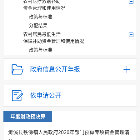
农村医疗救助补助
资金管理和使用情况
政策与标准
分配结果
农村居民最低生活
保障补助资金管理和使用情况
政策与标准
分配结果
抚恤补助资金管理
政府信息公开年报
和使用情况
政策与标准
分配结果
依申请公开
农业生产救灾资金
管理和使用情况
政策与标准
年度财政预决算
分配结果
濉溪县铁佛镇人民政府2026年部门预算专项资金管理清
粮食直补管理和使