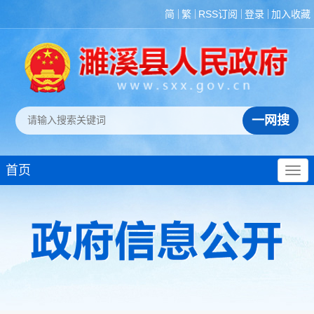
计信息
简
繁
RSS订阅
登录
加入收藏
建议提案办理
政府领导
机构设置
人事信息
财政资金
年度财政预决算
“三公”经费情况
首页
债权债务
财政专项资金管理
和使用情况
财政专项资金清单
村级公益事业建设
一事一议财政奖补资金
政策与标准
分配结果