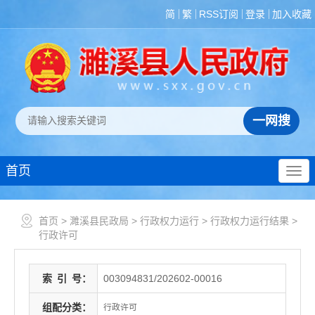
简
繁
RSS订阅
登录
加入收藏
首页
首页
>
濉溪县民政局
>
行政权力运行
>
行政权力运行结果
>
行政许可
索
引
号：
003094831/202602-00016
组配分类：
行政许可