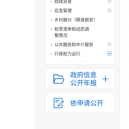
财政资金
应急管理
乡村振兴（精准脱贫）
权责清单和动态调
整情况
公共服务和中介服务
行政权力运行
行政权力运行结果
行政许可
政府信息
行政处罚
公开年报
行政强制
行政确认
依申请公开
其他权力
行政许可和行政处
罚双公示
行政执法公示