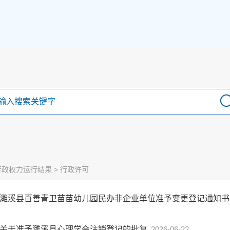
行政权力运行结果
>
行政许可
濉溪县百善青卫苗苗幼儿园民办非企业单位准予变更登记通知
关于准予濉溪县心理学会注销登记的批复
2026-06-22