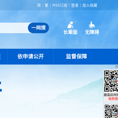
简
繁
RSS订阅
登录
加入收藏
长辈版
无障碍
报
依申请公开
监督保障
濉溪县政
政务微博