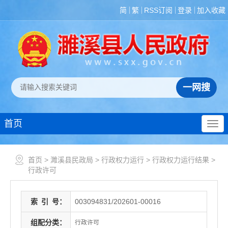
简
繁
RSS订阅
登录
加入收藏
首页
首页
>
濉溪县民政局
>
行政权力运行
>
行政权力运行结果
>
行政许可
索
引
号：
003094831/202601-00016
组配分类：
行政许可