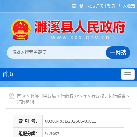
简
繁
RSS订阅
登录
加入收藏
首页
首页
>
濉溪县民政局
>
行政权力运行
>
行政权力运行结果
>
行政强制
索
引
号：
003094831/202606-00011
组配分类：
行政强制