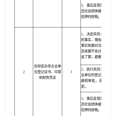
3、事后监管风险：行
还社会团体被收缴或查
扣押的财物。
1、决定风险：未听取
的事实、理由和证据未
事实依据对当事人作出
及依据不充分；该上案
说了算；避重就轻适用
封存民办非企业单
2、执行风险：未按规
2
位登记证书、印章
3
业单位的登记证书、印
和财务凭证
越权审批，无故拖延
定。
3、事后监管风险：行
还社会团体被收缴或查
扣押的财物。