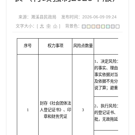
来源：濉溪县民政局
发布时间：2026-06-09 09:24
文字大小：[
大
中
小
]
背景色：
序号
权力事项
风险点数量
表
1、决定风险：未听取
的事实、理由和证据未
事实依据对当事人作出
及依据不充分；该上案
说了算；避重就轻适用
封存《社会团体法
2、执行风险：未按规
1
人登记证书》、印
3
的登记证书、印章和财
章和财务凭证
批，无故拖延案件办理