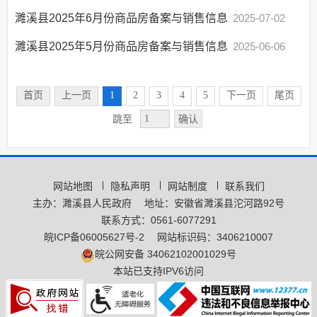
社会公益事业建设
濉溪县2025年6月份商品房备案与销售信息
2025-07-02
及重点民生领域
濉溪县2025年5月份商品房备案与销售信息
2025-06-06
公共资源配置
公共监管
首页
上一页
1
2
3
4
5
下一页
尾页
房地产市场监管
确认
跳至
房地产市场信息
监管执法
助企纾困
住宅物业管理攻坚行动
网站地图
隐私声明
网站制度
联系我们
主办：濉溪县人民政府
地址：安徽省濉溪县沱河路92号
联系方式：0561-6077291
皖ICP备06005627号-2
网站标识码：3406210007
皖公网安备 34062102001029号
本站已支持IPV6访问