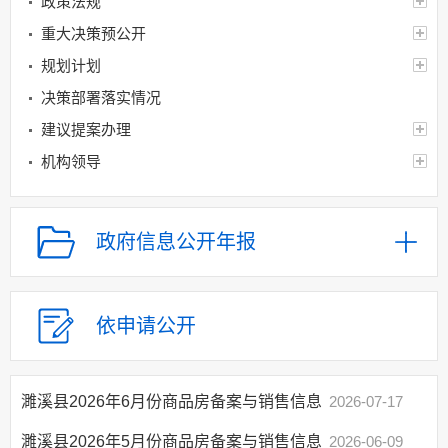
政策法规
重大决策预公开
规划计划
决策部署落实情况
建议提案办理
机构领导
机构设置
人事信息
政府信息公开年报
财政资金
应急管理
乡村振兴（精准脱贫）
依申请公开
权责清单和动态调
整情况
濉溪县2026年6月份商品房备案与销售信息
2026-07-17
公共服务和中介服务
行政权力运行
濉溪县2026年5月份商品房备案与销售信息
2026-06-09