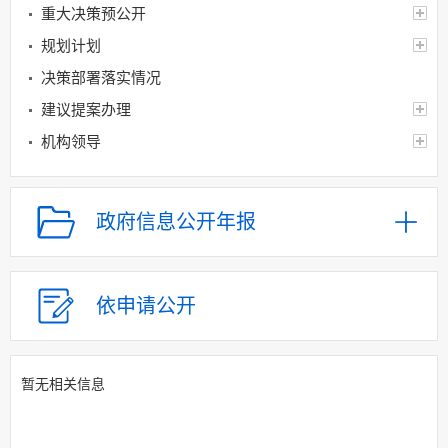
重大决策预公开
规划计划
决策部署落实情况
建议提案办理
机构领导
机构设置
人事信息
政府信息公开年报
财政资金
应急管理
乡村振兴（精准脱贫）
依申请公开
权责清单和动态调
整情况
暂无相关信息
公共服务和中介服务
行政权力运行