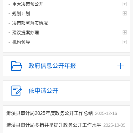
重大决策预公开
规划计划
决策部署落实情况
建议提案办理
机构领导
机构设置
人事信息
政府信息公开年报
财政资金
应急管理
乡村振兴（精准脱贫）
依申请公开
权责清单和动态调
整情况
濉溪县审计局2025年度政务公开工作总结
2025-12-16
公共服务和中介服务
行政权力运行
濉溪县审计局多措并举提升政务公开工作水平
2025-10-09