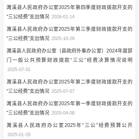
政府债务
濉溪县人民政府办公室2025年第四季度财政拨款开支的
部门项目
“三公经费”支出情况
2026-01-14
惠民惠农
财政资金直达基层
濉溪县人民政府办公室2025年第三季度财政拨款开支的
应急管理
“三公经费”支出情况
2025-10-28
权责清单和动态调
濉溪县人民政府办公室（县政府外事办公室）2024年度部
整情况
门一般公共预算财政拨款“三公”经费决算情况说明
公共服务和中介服
2025-07-31
务清单
涉企收费和市场准
濉溪县人民政府办公室2025年第二季度财政拨款开支的
入负面清单
“三公经费”支出情况
2025-07-07
政府集中采购
濉溪县人民政府办公室2025年第一季度财政拨款开支的
行政权力运行
“三公经费”支出情况
2025-04-08
行政事业性收费
濉溪县人民政府办公室2025年“三公”经费预算公开
三大攻坚战
2025-01-20
“放管服”改革