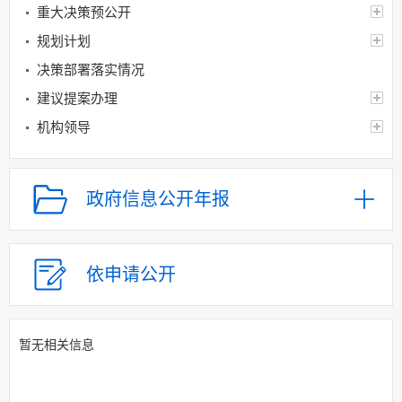
重大决策预公开
规划计划
决策部署落实情况
建议提案办理
机构领导
机构设置
人事信息
政府信息公开年报
财政资金
应急管理
乡村振兴（精准脱贫）
依申请公开
权责清单和动态调
整情况
暂无相关信息
公共服务和中介服务
行政权力运行