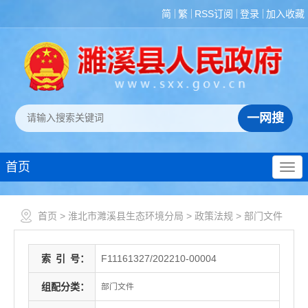
简
繁
RSS订阅
登录
加入收藏
首页
首页
>
淮北市濉溪县生态环境分局
>
政策法规
>
部门文件
索
引
号：
F11161327/202210-00004
组配分类：
部门文件