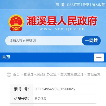
简
繁
RSS订阅
登录
加入收藏
首页
首页
>
濉溪县人民政府办公室
>
重大决策预公开
>
意见征集
索
引
号：
003094954/202512-00025
组配分类：
意见征集