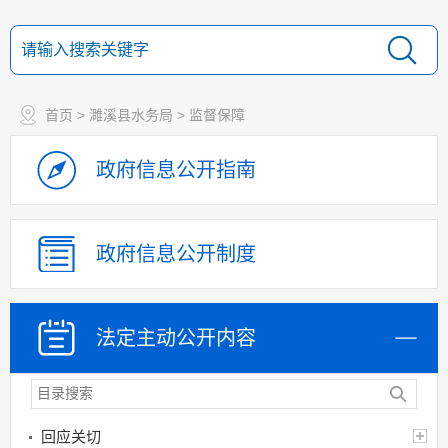
机构设置
人事信息
财政资金
首页
>
濉溪县水务局
>
监督保障
应急管理
权责清单和动态调
政府信息
公开指南
整情况
公共服务和中介服务
行政权力运行
政府信息
公开制度
网上政务服务
招标采购
法定主动
公开内容
新闻发布
上级政策解读
本级政策解读
回应关切