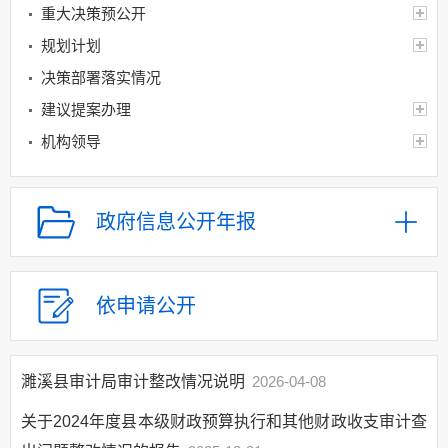
重大决策预公开
规划计划
决策部署落实情况
建议提案办理
机构领导
机构设置
人事信息
政府信息公开年报
财政资金
应急管理
乡村振兴（精准脱贫）
依申请公开
权责清单和动态调
整情况
濉溪县审计局审计整改情况说明
2026-04-08
公共服务和中介服务
行政权力运行
关于2024年度县本级财政预算执行和其他财政收支审计查