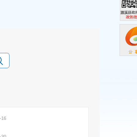
濉溪县政
政务微信
-16
-30