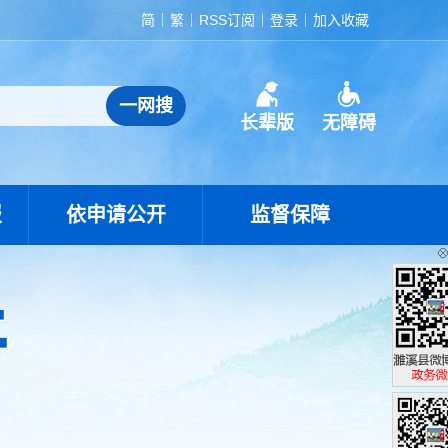
简
繁
RSS订阅
登录
加入收藏
长辈版
无障碍
报
依申请公开
监督保障
濉溪县政
政务微博