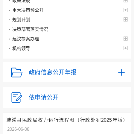
政策法规
重大决策预公开
规划计划
决策部署落实情况
建议提案办理
机构领导
机构设置
人事信息
政府信息公开年报
财政资金
应急管理
乡村振兴（精准脱贫）
依申请公开
权责清单和动态调
整情况
濉溪县民政局权力运行流程图（行政处罚2025年版）
公共服务和中介服务
2026-06-08
行政权力运行