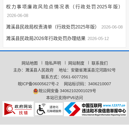
权力事项廉政风险点情况表（行政处罚2025年版）
行政权力运行结果
2026-06-08
行政许可
行政处罚
濉溪县民政局权责清单（行政处罚2025年版）
2026-06-08
行政强制
濉溪县民政局2026年行政处罚办理结果
2026-05-12
行政确认
其他权力
行政许可和行政处
网站地图
隐私声明
网站制度
联系我们
罚双公示
主办：濉溪县人民政府
地址：安徽省濉溪县沱河路92号
行政执法公示
联系方式：0561-6077291
“双随机一公开”
皖ICP备06005627号-2
网站标识码：3406210007
网上政务服务
皖公网安备 34062102001029号
本站已支持IPV6访问
招标采购
新闻发布
上级政策解读
本级政策解读