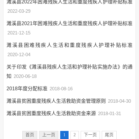
濉溪县2022年困难残疾人生活和重度残疾人护理补贴标准
行政权力运行
2022-03-29
“双随机一公开”
濉溪县2021年困难残疾人生活和重度残疾人护理补贴标准
网上政务服务
2021-12-15
招标采购
濉溪县困难残疾人生活和重度残疾人护理补贴标准
新闻发布
2020-12-04
上级政策解读
关于印发《濉溪县残疾人生活和护理补贴实施办法》的通
本级政策解读
知
2020-06-18
回应关切
监督保障
2018年度分配标准
2018-08-16
社会救助
濉溪县贫困重度残疾人生活救助资金管理原则
2018-04-30
养老服务
濉溪县贫困重度残疾人生活救助资金来源
2018-01-31
国民经济和社会发
展规划
社会公益事业建设
首页
上一页
1
2
下一页
尾页