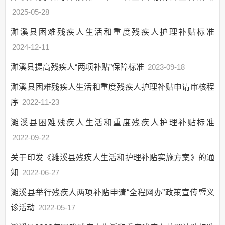
农村居民最低生活
2025-05-28
保障补助资金管理和使用情况
城市居民最低生活
濉溪县困难残疾人生活和重度残疾人护理补贴标准
保障补助资金管理和使用情况
2024-12-11
农村五保供养补助
贫困重度残疾人生
濉溪县提高残疾人“两项补贴”保障标准
2023-09-18
活救助
濉溪县困难残疾人生活和重度残疾人护理补贴申请审核程
政策与标准
序
2022-11-23
分配结果
农村五保供养服务
濉溪县困难残疾人生活和重度残疾人护理补贴标准
机构建设
2022-09-22
部门项目
关于印发《濉溪县残疾人生活和护理补贴实施方案》的通
应急管理
知
2022-06-27
乡村振兴（精准脱贫）
濉溪县举行残疾人两项补贴申请“全程网办”政策宣传暨义
权责清单和动态调
整情况
诊活动
2022-05-17
公共服务和中介服务